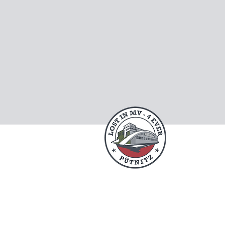
Abenteuer Frischluft e.V.
Am Park 15B
18182 Bentwisch, Deutschland
lostinmv4 (at) gmail.com